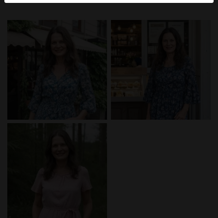
mellan dessa användare, besök
FAQ
.
Du intygar att följande fakta är korrekta:
Jag godkänner att denna webbplats får använda
cookies och liknande tekniker för analys- och
reklamändamål.
Jag är minst 18 år gammal och har nått
åldersgränsen för samtycke i min hemvist.
Jag kommer inte att distribuera något material från
body-contact.eu.
Jag kommer inte att tillåta minderåriga att få tillgång
till body-contact.eu eller något material som finns i
det.
Allt material jag ser eller laddar ner från body-
contact.eu är för min personliga användning och jag
kommer inte att visa det för en minderårig.
Jag kontaktades inte av leverantörerna av detta
material, och jag väljer frivilligt att se eller ladda ner