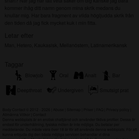
snart? När jag har fått veta saker om dig kanske jag bara
kommer ihåg ditt namn genom mina skrik medans du
knullar mig. Har bara fragment av vilda högljudda skrik från
den tiden då jag fick mycket kuk i min fitta.
Letar efter
Man, Hetero, Kaukasisk, Mellanöstern, Latinamerikansk
Taggar
Blowjob
Oral
Analt
Bar
Deepthroat
Undergiven
Smutsigt prat
Body Contact © 2012 - 2026
|
Abuse
|
Sitemap
|
Priser
|
FAQ
|
Privacy policy
|
Allmänna Villkor
|
Contact
Denna webbplats är en erotisk chattjänst och använder fiktiva profiler. Dessa är
endast för underhållning, fysiska möten är inte möjliga. Du betalar per
meddelande. Du måste vara över 18 år för att använda denna webbplats. För att
kunna erbjuda dig den bästa möjliga servicen behandlar vi dina