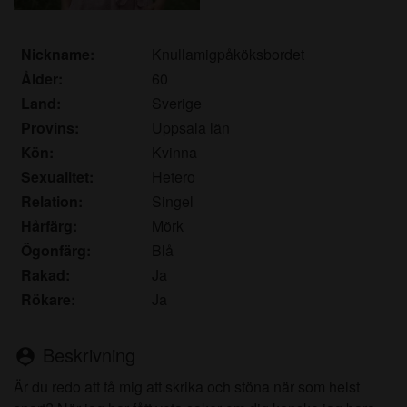
det.
Jag erkänner att body-contact.eu inkluderar
fantasiprofiler skapade och driftade av webbplatsen
Nickname:
Knullamigpåköksbordet
som kan kommunicera med mig i marknadsförings-
Ålder:
60
och andra syften.
Land:
Sverige
Jag erkänner att personer som visas på bilder på
Provins:
Uppsala län
landningssidan eller i fantasiprofiler kanske inte är
Kön:
Kvinna
faktiska medlemmar av body-contact.eu och att
Sexualitet:
Hetero
vissa data tillhandahålls endast för illustrativa
Relation:
Singel
syften.
Jag erkänner att body-contact.eu inte undersöker
Hårfärg:
Mörk
bakgrunden hos sina medlemmar och att
Ögonfärg:
Blå
webbplatsen inte på annat sätt försöker verifiera
Rakad:
Ja
riktigheten i uttalanden från sina medlemmar.
Rökare:
Ja
Beskrivning
person_pin
Är du redo att få mig att skrika och stöna när som helst