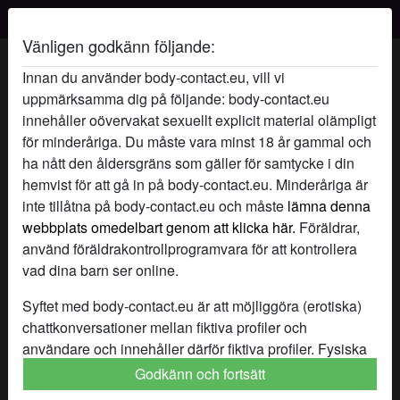
Body Contact
Vänligen godkänn följande:
Knullamigpåköksbordets profil
Innan du använder body-contact.eu, vill vi
uppmärksamma dig på följande: body-contact.eu
innehåller oövervakat sexuellt explicit material olämpligt
för minderåriga. Du måste vara minst 18 år gammal och
ha nått den åldersgräns som gäller för samtycke i din
hemvist för att gå in på body-contact.eu. Minderåriga är
inte tillåtna på body-contact.eu och måste
lämna denna
webbplats omedelbart genom att klicka här.
Föräldrar,
använd föräldrakontrollprogramvara för att kontrollera
vad dina barn ser online.
Syftet med body-contact.eu är att möjliggöra (erotiska)
chattkonversationer mellan fiktiva profiler och
användare och innehåller därför fiktiva profiler. Fysiska
möten är inte möjliga med dessa fiktiva profiler. Riktiga
Godkänn och fortsätt
star
chat
Lägg till
Chatta nu
användare finns också på webbplatsen. För att skilja