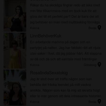
Råkar du ha skickliga fingrar redo att leka med
min fitta tillsammans med en tjock kuk för att
göra det till ett perfekt par? Det är bara det att
jag behöver en man med multitasking förmåga
location_on
att knulla min fitta med sin kuk medan hans
Kvinna
Borås
fingrar l...
LinnBehöverKuk
radio_button_checked
En arbetande mamma på dagen och en
partytjej på natten. Jag har faktiskt rätt att njuta
utav saker i livet, då jag jobbar hårt. Att slappna
av då och då och att samtala med främlingar
location_on
gör mig avstressad. Nåväl, vad kan vara bättre
Kvinna
Göteborg
än att...
RosalindaSexatokig
radio_button_checked
Jag är stolt över att träffa någon som kan
behålla det fräcka leendet på mitt vackra
ansikte. Någon som kan få mig att skratta högt
eller le mer genom att dela intressanta historier.
location_on
Jag vill specifikt ha en man som kan väcka min
Kvinna
Borås